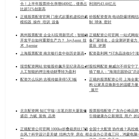
仓！上半年股票持仓净增6400亿，债券占
利润约43.44亿元
比超51%创新高
正规股票配资官网 门座式起重机虚拟仿真
炒股配资查询 电动防爆球阀结
模拟器_操作_培训_设备
制_球体_密封
惠州股票配资 企业AI应用新范式：智能体
正规配资公司官网 一站式网
开发平台如何重塑生产力？_JoyAgent_技
备厂家排名，企业测评更省力_
术_Agentar
星辰_评测
上海股票配资 南京银行盘中创历史新高
配资盈利网 *ST东晶连收6个
现货配资网站 软银股价飙升至纪录高位 对
股投网配资 鲍威尔不得安宁
人工智能的押注推动财季转为盈利
插了狠人：“海湖庄园协议”总
配资怎么玩的 吉视传媒录得5天3板
正规的股票配资公司 上海全
构:让家具店焕新生的温暖力量
_展厅
北京配资网 知汇宇瑞 | 古茗总部大厦装修
股票股指配资 广东办公椅品
盛启_力赋_装饰_品类
引领健康办公新潮流_用户_的
正规配资公司官网 1000kg折叠箱房抗17级
全国十大配资 协作难？风控
台风？科学设计是关键_结构力学_房在_框
企业办公灵魂三问，鸿蒙电脑