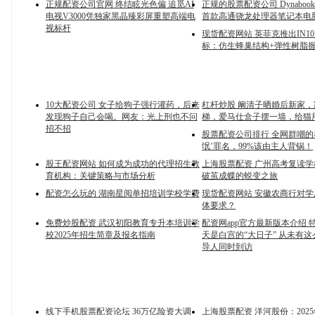
正规配资公司官网 终结眩光色偏 追觅AI
正规的股票配资公司 Dynabo
电视V3000凭独家黑晶臻彩屏重塑高端电
首款高通骁龙处理器笔记本电脑
视标杆
现货配资网站 英菲克推出IN10
标：仿生蜂巢结构+弹性树脂
10大配资公司 女子给狗子强行灌药，后来
杠杆炒股 阚清子晒婚后新家
发现狗子自己会喝。网友：光上刑也不问
梯，爱马仕盒子摆一墙，给猫
招不招
股票配资公司排行 全网群嘲的
氓’罪名，99%该由主人背锅！
股王配资网站 如何成为成功的代理招生教
上海股票配资 广州高考复读
育机构：关键策略与市场分析
破茧成蝶的蜕变之旅
配资怎么玩的 湖南星阅单招培训学校学费
现货配资网站 安徽农商行对
体要求？
免费炒股配资 武汉初阳教育专升本培训学
配资网app官方最新版本介绍 
校2025年招生简章及报名指南
天是白宫的“大日子” 从未有
导人同时到访
线下手机股票配资论坛 36万亿险资大调
上海股票配资 洋河股份：202