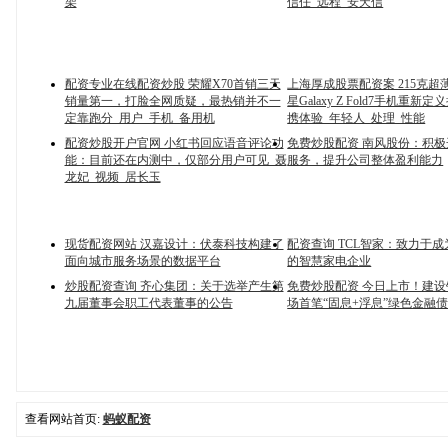
架
信任_远程_安天信
配资专业在线配资炒股 荣耀X70首销三天
上海厚成股票配资案 215克超
销量第一，打脸全网质疑，最热销并不一
星Galaxy Z Fold7手机重新
定靠跑分_用户_手机_备用机
携体验_年轻人_处理_性能
配资炒股开户官网 小红书回应语音评论功
免费炒股配资 南风股份：积极
能：目前还在内测中，仅部分用户可见_聂
服务，提升公司整体盈利能力
龙妃_视频_居长玉
现货配资网站 汉嘉设计：伏泰科技构建了
配资查询 TCL智家：致力于
面向城市服务场景的数据平台
的智慧家电企业
炒股配资查询 齐心集团：关于选举产生第
免费炒股配资 今日上市！建
九届董事会职工代表董事的公告
场首笔“固息+浮息”绿色金融
查看网站首页:
蚂蚁配资