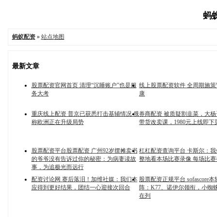
蚂蚁
蚂蚁配资
»
站点地图
最新文章
股票配资官网首页 清理“沉睡账户”也是服
线上股票配资软件 全周期施
务大考
康
重庆线上配资 普京已获悉打击基辅情况 俄
券商配资 被质疑割韭菜，大杨
称欧洲正在升级局势
带货改卖课，1980元上线即下
股票配资平台股票配资 广州92岁摆摊卖书
杠杠配资查询平台 卡斯尔：
的爷爷没有告诉过你的秘密：为病妻读故
整地看本场比赛录像 每场比
事，为追极光而远行
配资讨论网 赛后落泪！加维社媒：我们本
股票配资正规平台 sofascor
应得到更好结果，团结一心迎接次回合
阵：K77、诺伊尔领衔，小蜘
在列