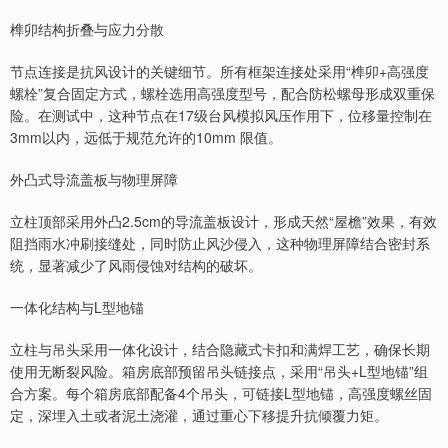
榫卯结构折叠与应力分散
节点连接是抗风设计的关键细节。所有框架连接处采用“榫卯+高强度
螺栓”复合固定方式，螺栓选用高强度型号，配合防松螺母形成双重保
险。在测试中，这种节点在17级台风模拟风压作用下，位移量控制在
3mm以内，远低于规范允许的10mm 限值。
外凸式导流盖板与物理屏障
立柱顶部采用外凸2.5cm的导流盖板设计，形成天然“屋檐”效果，有效
阻挡雨水冲刷接缝处，同时防止风沙侵入，这种物理屏障结合密封系
统，显著减少了风雨侵蚀对结构的破坏。
一体化结构与L型地锚
立柱与吊头采用一体化设计，结合隐藏式卡扣和满焊工艺，确保长期
使用无断裂风险。箱房底部预留吊头链接点，采用“吊头+L型地锚”组
合方案。每个箱房底部配备4个吊头，可链接L型地锚，高强度螺丝固
定，深埋入土或者泥土浇灌，通过重心下移提升抗倾覆力矩。