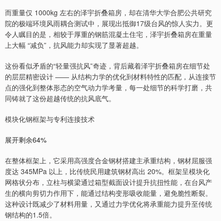
而重量仅 1000kg 左右的泽宇折叠箱房，却在清华大学合肥公共研究
院的极端环境风雨耦合测试中，展现出抵御17级台风的惊人实力。更
令人瞩目的是，相较于厚重的钢筋混凝土住宅，泽宇折叠箱房在重量
上大幅 “减负”，抗风能力却实现了显著超越。
这份看似矛盾的“轻量强抗风”奇迹，背后藏着泽宇折叠箱房在细节处
的层层精密设计 —— 从结构力学的优化到材料特性的匹配，从连接节
点的强化到整体形态的空气动力学考量，每一处细节的科学打磨，共
同铸就了这份超越传统的抗风底气。
模块化钢框架与专利连接技术
展开剩余64%
在整体框架上，它采用高强度合金钢材搭建主承重结构，钢材屈服强
度达 345MPa 以上，比传统民用建筑钢材高出 20%。框架呈模块化
网格状分布，立柱与横梁通过箱型截面设计提升抗扭性能，在台风产
生的横向剪切力作用下，能通过结构变形吸收能量，避免脆性断裂。
这种设计既减少了材料用量，又通过力学优化将承重能力提升至传统
钢结构的1.5倍。