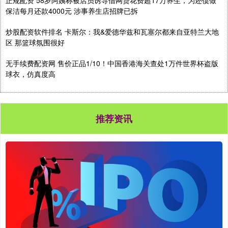
正规配资 58岁阿姨称被店员诱导借网贷花费超17万养生，为还债做
保洁每月还款4000元 涉事养生店招牌已拆
炒股配资软件排名 卡斯尔：我&爱德华兹和瓦塞尔都来自亚特兰大地
区 那篮球氛围很好
无手续费配资网 售价正品1/10！中国香港海关查处1万件世界杯盗版
球衣，仿真度高
推荐资讯