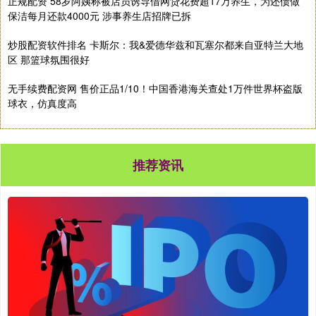
正规配资 58岁阿姨称被店员诱导借网贷花费超17万养生，为还债做
保洁每月还款4000元 涉事养生店招牌已拆
炒股配资软件排名 卡斯尔：我&爱德华兹和瓦塞尔都来自亚特兰大地
区 那篮球氛围很好
无手续费配资网 售价正品1/10！中国香港海关查处1万件世界杯盗版
球衣，仿真度高
推荐资讯