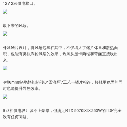
12V-2x6供电接口。
取下来的风扇。
外延鳍片设计，将风扇包裹在其中，不仅增大了鳍片体量和散热面
积，也能有类似涡轮风扇的效果，热风从显卡两端和背面直接吹出
来。
4根6mm纯铜镀镍热管以\"回流焊\"工艺与鳍片相连，接触更稳固的同
时也能提升导热效率。
9+3相供电设计谈不上豪华，但满足RTX 5070区区250W的TDP完全
没有任何问题。